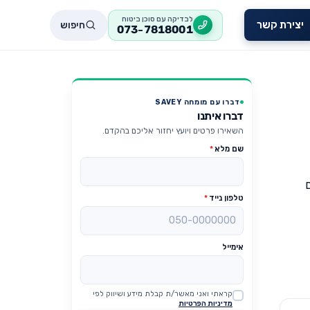
לבדיקה עם סוכן ביטוח
חיפוש
יצירת קשר
073-7818001
דברו עם מומחה SAVEY
דברו איתנו
השאירו פרטים ויועץ יחזור אליכם בהקדם.
שם מלא
*
ם
טלפון נייד
*
אימייל
קראתי ואני מאשר/ת קבלת מידע ושיווק לפי
Website
מדיניות הפרטיות