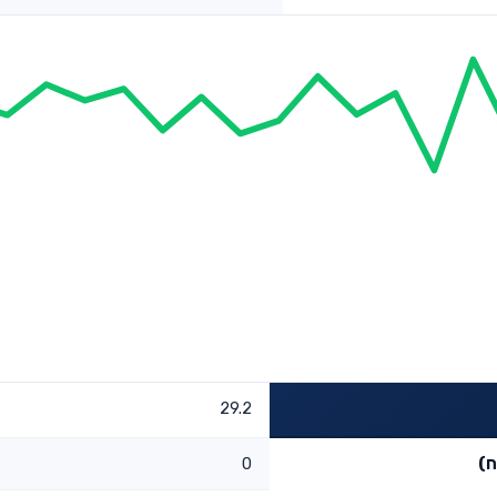
29.2
ח)
0