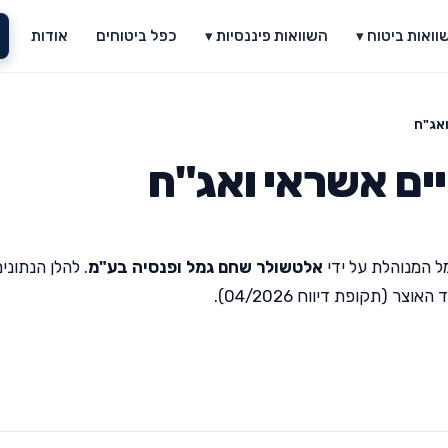
וואות ביטוח ▾
השוואות פיננסיות ▾
כפל ביטוחים
אודות
אג"ח
ים אשראי ואג"ח
ל המנוהלת על ידי
אלטשולר שחם גמל ופנסיה בע"מ
. להלן הנתוני
(תקופת דיווח 04/2026).