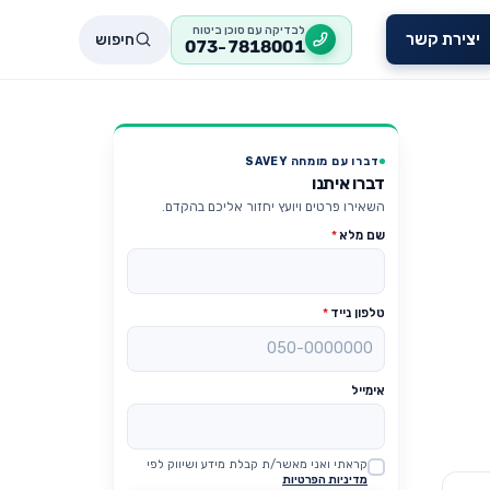
לבדיקה עם סוכן ביטוח
חיפוש
יצירת קשר
073-7818001
דברו עם מומחה SAVEY
דברו איתנו
השאירו פרטים ויועץ יחזור אליכם בהקדם.
שם מלא
*
טלפון נייד
*
אימייל
קראתי ואני מאשר/ת קבלת מידע ושיווק לפי
Website
מדיניות הפרטיות