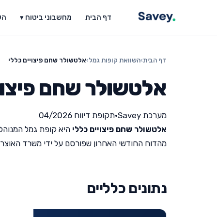
דף הבית
מחשבוני ביטוח ▾
הש
דף הבית
›
השוואת קופות גמל
›
אלטשולר שחם פיצויים כללי
אלטשולר שחם פיצויי
מערכת Savey
•
תקופת דיווח 04/2026
אלטשולר שחם פיצויים כללי
היא קופת גמל המנוהלת
מהדוח החודשי האחרון שפורסם על ידי משרד האוצר (תקופת ד
נתונים כלליים