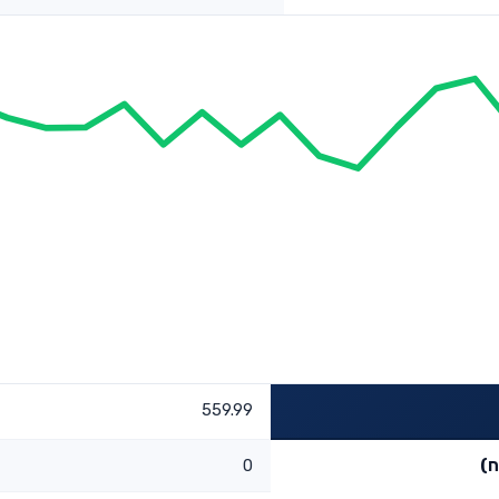
559.99
ח)
0