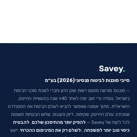
סייבי סוכנות לביטוח פנסיוני (2026) בע״מ
— סוכנות מורשה מטעם רשות שוק ההון וחברי לשכת סוכני הביטוח
בישראל. נוסדה ע״י זאב יופה לאחר 40+ שנה בתעשיית ההייטק
הישראלית, מתוך אמונה שאפשר להביא לעולם הביטוח את הסטנדרט
שמכתיב עולם ההייטק: שקיפות, דיוק והוגנות. שלוש הבטחות פשוטות
לכל לקוח של Savey —
להפיק יותר מהחיסכון שלכם
,
להבטיח
כיסוי טוב יותר למשפחה
, ו
לשלם רק את המינימום ההכרחי
. ייעוץ