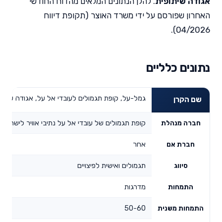
אגודה שיתופית
. להלן הנתונים המלאים מהדוח החודשי
האחרון שפורסם על ידי משרד האוצר (תקופת דיווח
04/2026).
נתונים כלליים
גמל-על, קופת תגמולים לעובדי אל על, אגודה שיתופית ב
שם הקרן
קופת תגמולים של עובדי אל על נתיבי אוויר לישראל 
חברה מנהלת
אחר
חברת אם
תגמולים ואישית לפיצויים
סיווג
מדרגות
התמחות
50-60
התמחות משנית