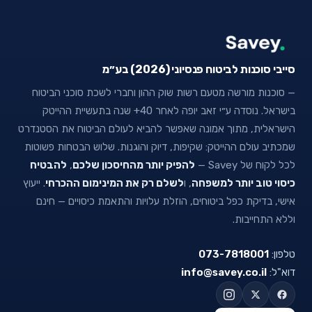
סייבי סוכנות לביטוח פנסיוני (2026) בע״מ
— סוכנות מורשה מטעם רשות שוק ההון וחברי לשכת סוכני הביטוח
בישראל. נוסדה ע״י זאב יופה לאחר 40+ שנה בתעשיית ההייטק
הישראלית, מתוך אמונה שאפשר להביא לעולם הביטוח את הסטנדרט
שמכתיב עולם ההייטק: שקיפות, דיוק והוגנות. שלוש הבטחות פשוטות
לכל לקוח של Savey —
להפיק יותר מהחיסכון שלכם
,
להבטיח
כיסוי טוב יותר למשפחה
, ו
לשלם רק את המינימום ההכרחי
. ייעוץ
אישי, בדיקת כפל ביטוחים, הוזלת עלויות והתאמת כיסויים — חינם
וללא התחייבות.
טלפון:
073-7818001
דוא"ל:
info@savey.co.il