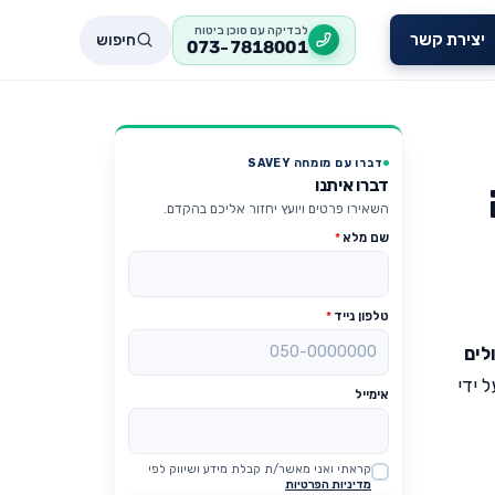
לבדיקה עם סוכן ביטוח
חיפוש
יצירת קשר
073-7818001
דברו עם מומחה SAVEY
דברו איתנו
השאירו פרטים ויועץ יחזור אליכם בהקדם.
שם מלא
*
טלפון נייד
*
לים
 ידי
אימייל
קראתי ואני מאשר/ת קבלת מידע ושיווק לפי
Website
מדיניות הפרטיות