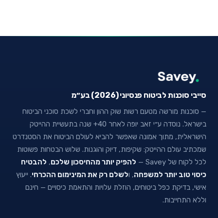
סייבי סוכנות לביטוח פנסיוני (2026) בע״מ
— סוכנות מורשה מטעם רשות שוק ההון וחברי לשכת סוכני הביטוח
בישראל. נוסדה ע״י זאב יופה לאחר 40+ שנה בתעשיית ההייטק
הישראלית, מתוך אמונה שאפשר להביא לעולם הביטוח את הסטנדרט
שמכתיב עולם ההייטק: שקיפות, דיוק והוגנות. שלוש הבטחות פשוטות
לכל לקוח של Savey —
להפיק יותר מהחיסכון שלכם
,
להבטיח
כיסוי טוב יותר למשפחה
, ו
לשלם רק את המינימום ההכרחי
. ייעוץ
אישי, בדיקת כפל ביטוחים, הוזלת עלויות והתאמת כיסויים — חינם
וללא התחייבות.