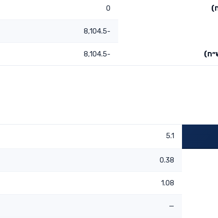
)
0
-8,104.5
״ח)
-8,104.5
5.1
0.38
1.08
—