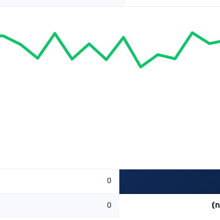
0
ח)
0