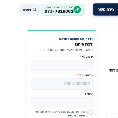
לבדיקה עם סוכן ביטוח
חיפוש
יצירת קשר
073-7818001
דברו עם מומחה SAVEY
דברו איתנו
השאירו פרטים ויועץ יחזור אליכם בהקדם.
שם מלא
*
ודשי
טלפון נייד
*
אימייל
קראתי ואני מאשר/ת קבלת מידע ושיווק לפי
Website
מדיניות הפרטיות