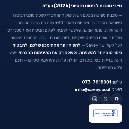
סייבי סוכנות לביטוח פנסיוני (2026) בע״מ
— סוכנות מורשה מטעם רשות שוק ההון וחברי לשכת סוכני הביטוח
בישראל. נוסדה ע״י זאב יופה לאחר 40+ שנה בתעשיית ההייטק
הישראלית, מתוך אמונה שאפשר להביא לעולם הביטוח את הסטנדרט
שמכתיב עולם ההייטק: שקיפות, דיוק והוגנות. שלוש הבטחות פשוטות
לכל לקוח של Savey —
להפיק יותר מהחיסכון שלכם
,
להבטיח
כיסוי טוב יותר למשפחה
, ו
לשלם רק את המינימום ההכרחי
. ייעוץ
אישי, בדיקת כפל ביטוחים, הוזלת עלויות והתאמת כיסויים — חינם
וללא התחייבות.
טלפון:
073-7818001
דוא"ל:
info@savey.co.il