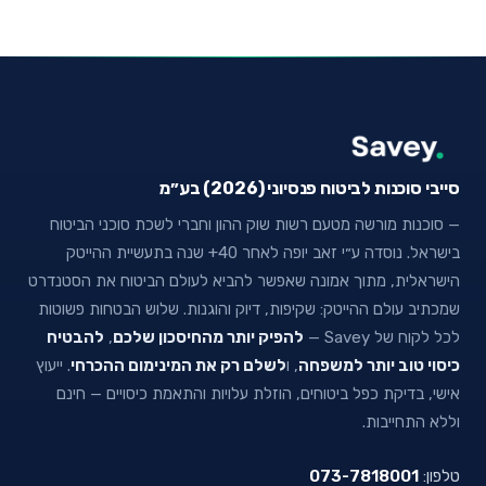
סייבי סוכנות לביטוח פנסיוני (2026) בע״מ
— סוכנות מורשה מטעם רשות שוק ההון וחברי לשכת סוכני הביטוח
בישראל. נוסדה ע״י זאב יופה לאחר 40+ שנה בתעשיית ההייטק
הישראלית, מתוך אמונה שאפשר להביא לעולם הביטוח את הסטנדרט
שמכתיב עולם ההייטק: שקיפות, דיוק והוגנות. שלוש הבטחות פשוטות
לכל לקוח של Savey —
להפיק יותר מהחיסכון שלכם
,
להבטיח
כיסוי טוב יותר למשפחה
, ו
לשלם רק את המינימום ההכרחי
. ייעוץ
אישי, בדיקת כפל ביטוחים, הוזלת עלויות והתאמת כיסויים — חינם
וללא התחייבות.
טלפון:
073-7818001