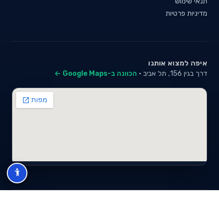
תנאי שימוש
מדיניות פרטיות
איפה למצוא אותנו
דרך בגין 156, תל אביב ·
הכוונה ב-Google Maps ←
© 2026 סייבי סוכנות לביטוח פנסיוני (2026) בע"מ · ח.פ 517280681 ·
כל הזכויות שמורות