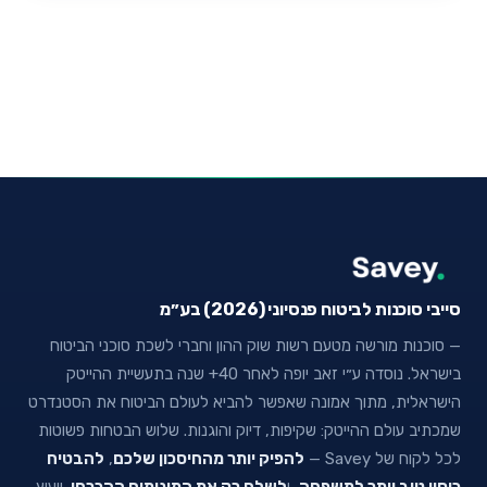
סייבי סוכנות לביטוח פנסיוני (2026) בע״מ
— סוכנות מורשה מטעם רשות שוק ההון וחברי לשכת סוכני הביטוח
בישראל. נוסדה ע״י זאב יופה לאחר 40+ שנה בתעשיית ההייטק
הישראלית, מתוך אמונה שאפשר להביא לעולם הביטוח את הסטנדרט
שמכתיב עולם ההייטק: שקיפות, דיוק והוגנות. שלוש הבטחות פשוטות
לכל לקוח של Savey —
להפיק יותר מהחיסכון שלכם
,
להבטיח
כיסוי טוב יותר למשפחה
, ו
לשלם רק את המינימום ההכרחי
. ייעוץ