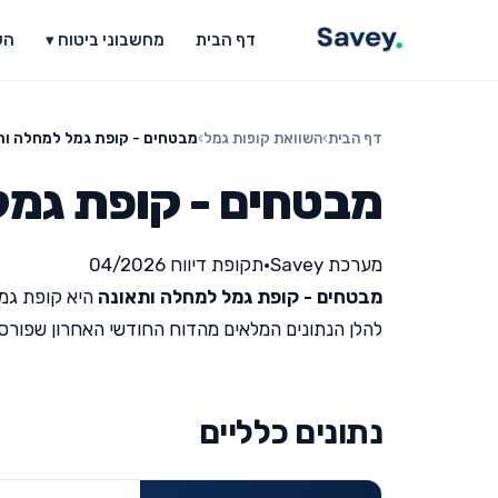
דף הבית
מחשבוני ביטוח ▾
הש
דף הבית
›
השוואת קופות גמל
›
מבטחים - קופת גמל למחלה ות
מבטחים - קופת גמל
מערכת Savey
•
תקופת דיווח 04/2026
מבטחים - קופת גמל למחלה ותאונה
היא קופת גמל
להלן הנתונים המלאים מהדוח החודשי האחרון שפורסם על י
נתונים כלליים