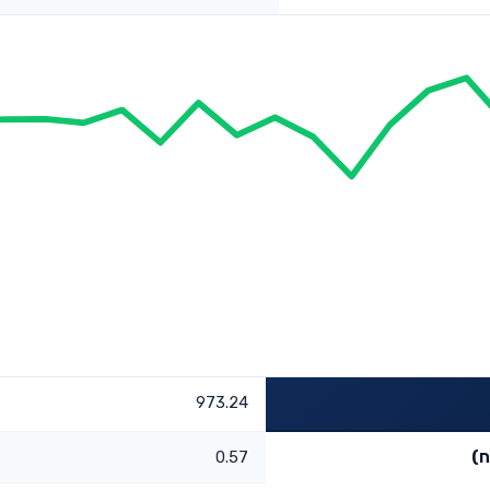
973.24
ח)
0.57