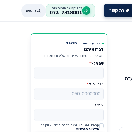
לבדיקה עם סוכן ביטוח
חיפוש
יצירת קשר
073-7818001
דברו עם מומחה SAVEY
דברו איתנו
השאירו פרטים ויועץ יחזור אליכם בהקדם.
שם מלא
*
"מ
.
טלפון נייד
*
אימייל
קראתי ואני מאשר/ת קבלת מידע ושיווק לפי
Website
מדיניות הפרטיות