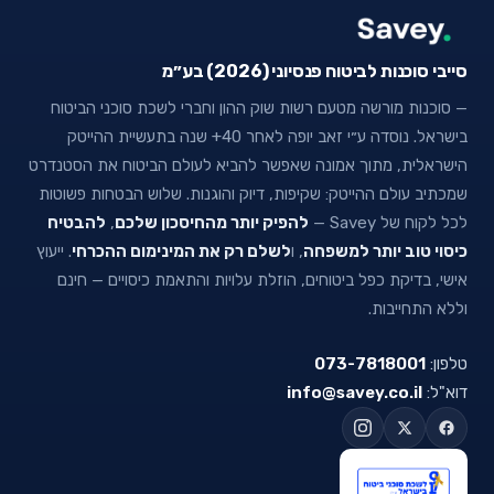
סייבי סוכנות לביטוח פנסיוני (2026) בע״מ
— סוכנות מורשה מטעם רשות שוק ההון וחברי לשכת סוכני הביטוח
בישראל. נוסדה ע״י זאב יופה לאחר 40+ שנה בתעשיית ההייטק
הישראלית, מתוך אמונה שאפשר להביא לעולם הביטוח את הסטנדרט
שמכתיב עולם ההייטק: שקיפות, דיוק והוגנות. שלוש הבטחות פשוטות
לכל לקוח של Savey —
להפיק יותר מהחיסכון שלכם
,
להבטיח
כיסוי טוב יותר למשפחה
, ו
לשלם רק את המינימום ההכרחי
. ייעוץ
אישי, בדיקת כפל ביטוחים, הוזלת עלויות והתאמת כיסויים — חינם
וללא התחייבות.
טלפון:
073-7818001
דוא"ל:
info@savey.co.il