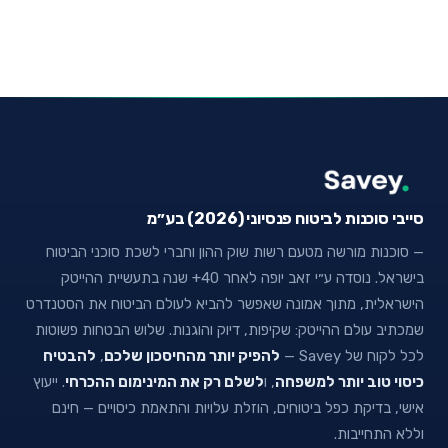
סייבי סוכנות לביטוח פנסיוני (2026) בע״מ
— סוכנות מורשה מטעם רשות שוק ההון וחברי לשכת סוכני הביטוח
בישראל. נוסדה ע״י זאב יופה לאחר 40+ שנה בתעשיית ההייטק
הישראלית, מתוך אמונה שאפשר להביא לעולם הביטוח את הסטנדרט
שמכתיב עולם ההייטק: שקיפות, דיוק והוגנות. שלוש הבטחות פשוטות
לכל לקוח של Savey —
להפיק יותר מהחיסכון שלכם
,
להבטיח
כיסוי טוב יותר למשפחה
, ו
לשלם רק את המינימום ההכרחי
. ייעוץ
אישי, בדיקת כפל ביטוחים, הוזלת עלויות והתאמת כיסויים — חינם
וללא התחייבות.