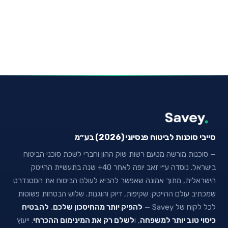
סייבי סוכנות לביטוח פנסיוני (2026) בע״מ
— סוכנות מורשה מטעם רשות שוק ההון וחברי לשכת סוכני הביטוח
בישראל. נוסדה ע״י זאב יופה לאחר 40+ שנה בתעשיית ההייטק
הישראלית, מתוך אמונה שאפשר להביא לעולם הביטוח את הסטנדרט
שמכתיב עולם ההייטק: שקיפות, דיוק והוגנות. שלוש הבטחות פשוטות
לכל לקוח של Savey —
להפיק יותר מהחיסכון שלכם
,
להבטיח
כיסוי טוב יותר למשפחה
, ו
לשלם רק את המינימום ההכרחי
. ייעוץ