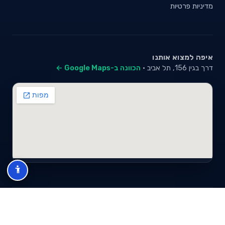
מדיניות פרטיות
איפה למצוא אותנו
דרך בגין 156, תל אביב ·
הכוונה ב-Google Maps ←
© 2026 סייבי סוכנות לביטוח פנסיוני (2026) בע"מ · ח.פ 517280681 ·
כל הזכויות שמורות