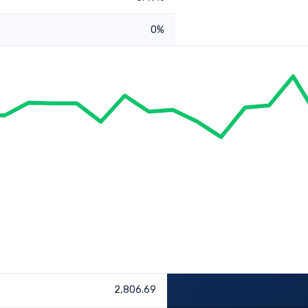
0%
2,806.69