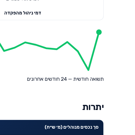
דמי ניהול מהפקדה
תשואה חודשית — 24 חודשים אחרונים
יתרות
סך נכסים מנוהלים (מ׳ ש״ח)