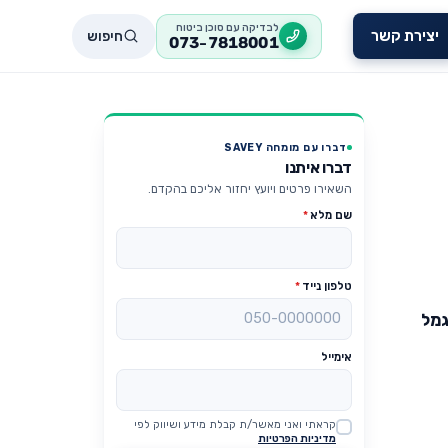
לבדיקה עם סוכן ביטוח
חיפוש
יצירת קשר
073-7818001
דברו עם מומחה SAVEY
דברו איתנו
השאירו פרטים ויועץ יחזור אליכם בהקדם.
שם מלא
*
טלפון נייד
*
גמל
אימייל
קראתי ואני מאשר/ת קבלת מידע ושיווק לפי
Website
מדיניות הפרטיות