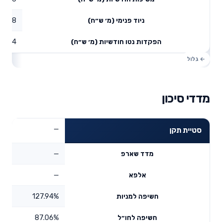
4.08
ניוד פנימי (מ׳ ש״ח)
4
הפקדות נטו חודשיות (מ׳ ש״ח)
מדדי סיכון
—
סטיית תקן
—
מדד שארפ
—
אלפא
127.94%
חשיפה למניות
87.06%
חשיפה לחו״ל