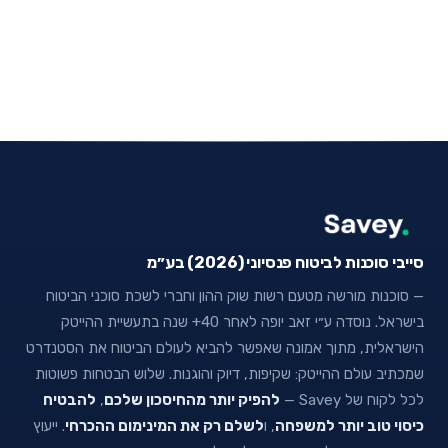
סייבי סוכנות לביטוח פנסיוני (2026) בע״מ
— סוכנות מורשה מטעם רשות שוק ההון וחברי לשכת סוכני הביטוח
בישראל. נוסדה ע״י זאב יופה לאחר 40+ שנה בתעשיית ההייטק
הישראלית, מתוך אמונה שאפשר להביא לעולם הביטוח את הסטנדרט
שמכתיב עולם ההייטק: שקיפות, דיוק והוגנות. שלוש הבטחות פשוטות
לכל לקוח של Savey —
להפיק יותר מהחיסכון שלכם
,
להבטיח
כיסוי טוב יותר למשפחה
, ו
לשלם רק את המינימום ההכרחי
. ייעוץ