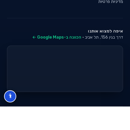
מדיניות פרטיות
איפה למצוא אותנו
דרך בגין 156, תל אביב ·
הכוונה ב-Google Maps ←
© 2026 סייבי סוכנות לביטוח פנסיוני (2026) בע"מ · ח.פ 517280681 ·
כל הזכויות שמורות
תנאי שימוש
מדיניות פרטיות
מפת אתר