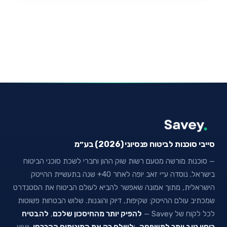
סייבי סוכנות לביטוח פנסיוני (2026) בע״מ
— סוכנות מורשה מטעם רשות שוק ההון וחברי לשכת סוכני הביטוח
בישראל. נוסדה ע״י זאב יופה לאחר 40+ שנה בתעשיית ההייטק
הישראלית, מתוך אמונה שאפשר להביא לעולם הביטוח את הסטנדרט
שמכתיב עולם ההייטק: שקיפות, דיוק והוגנות. שלוש הבטחות פשוטות
לכל לקוח של Savey —
להפיק יותר מהחיסכון שלכם
,
להבטיח
כיסוי טוב יותר למשפחה
, ו
לשלם רק את המינימום ההכרחי
. ייעוץ