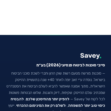
סייבי סוכנות לביטוח פנסיוני (2026) בע״מ
— סוכנות מורשה מטעם רשות שוק ההון וחברי לשכת סוכני הביטוח
בישראל. נוסדה ע״י זאב יופה לאחר 40+ שנה בתעשיית ההייטק
הישראלית, מתוך אמונה שאפשר להביא לעולם הביטוח את הסטנדרט
שמכתיב עולם ההייטק: שקיפות, דיוק והוגנות. שלוש הבטחות פשוטות
לכל לקוח של Savey —
להפיק יותר מהחיסכון שלכם
,
להבטיח
כיסוי טוב יותר למשפחה
, ו
לשלם רק את המינימום ההכרחי
. ייעוץ