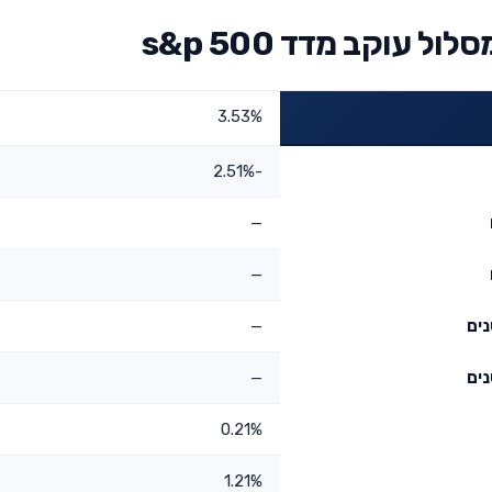
עוקב מדד s&p 500
3.53%
-2.51%
—
—
—
—
0.21%
1.21%