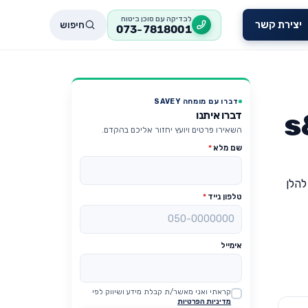
לבדיקה עם סוכן ביטוח
חיפוש
יצירת קשר
073-7818001
דברו עם מומחה SAVEY
דברו איתנו
השאירו פרטים ויועץ יחזור אליכם בהקדם.
שם מלא
*
 להלן
טלפון נייד
*
אימייל
קראתי ואני מאשר/ת קבלת מידע ושיווק לפי
Website
מדיניות הפרטיות