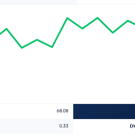
68.08
ח)
0.33