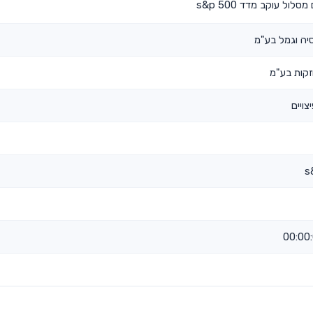
ול עוקב מדד s&p 500
יה וגמל בע"מ
קות בע"מ
צויים