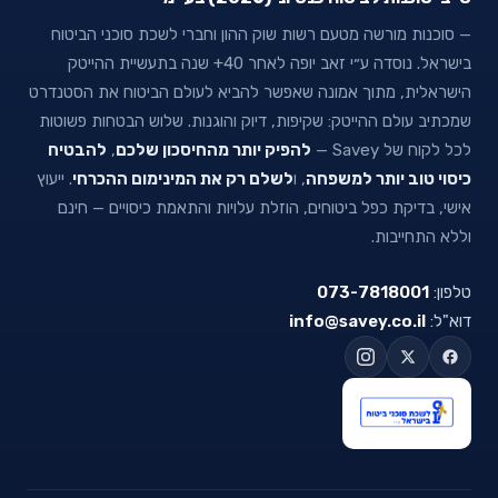
— סוכנות מורשה מטעם רשות שוק ההון וחברי לשכת סוכני הביטוח
בישראל. נוסדה ע״י זאב יופה לאחר 40+ שנה בתעשיית ההייטק
הישראלית, מתוך אמונה שאפשר להביא לעולם הביטוח את הסטנדרט
שמכתיב עולם ההייטק: שקיפות, דיוק והוגנות. שלוש הבטחות פשוטות
לכל לקוח של Savey —
להפיק יותר מהחיסכון שלכם
,
להבטיח
כיסוי טוב יותר למשפחה
, ו
לשלם רק את המינימום ההכרחי
. ייעוץ
אישי, בדיקת כפל ביטוחים, הוזלת עלויות והתאמת כיסויים — חינם
וללא התחייבות.
טלפון:
073-7818001
דוא"ל:
info@savey.co.il