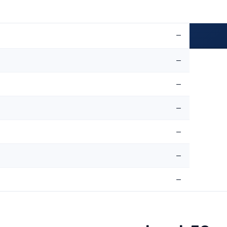
—
—
—
—
—
—
—