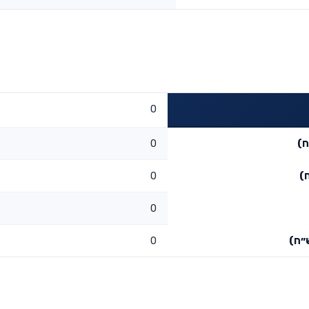
0
ח)
0
)
0
0
״ח)
0