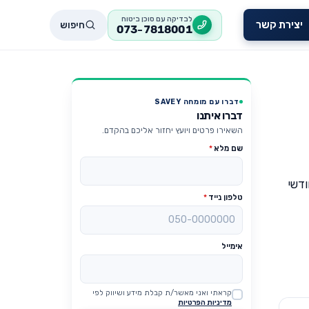
לבדיקה עם סוכן ביטוח
חיפוש
יצירת קשר
073-7818001
דברו עם מומחה SAVEY
דברו איתנו
השאירו פרטים ויועץ יחזור אליכם בהקדם.
שם מלא
*
ודשי
טלפון נייד
*
אימייל
קראתי ואני מאשר/ת קבלת מידע ושיווק לפי
Website
מדיניות הפרטיות