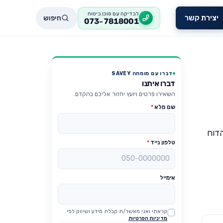
לבדיקה עם סוכן ביטוח
חיפוש
יצירת קשר
073-7818001
דברו עם מומחה SAVEY
דברו איתנו
השאירו פרטים ויועץ יחזור אליכם בהקדם.
שם מלא
*
הדוח
טלפון נייד
*
אימייל
קראתי ואני מאשר/ת קבלת מידע ושיווק לפי
Website
מדיניות הפרטיות