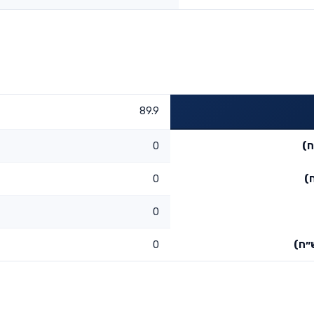
89.9
ח)
0
)
0
0
״ח)
0