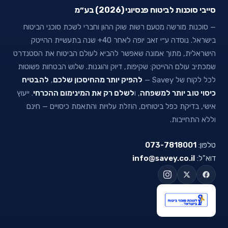
סייבי סוכנות לביטוח פנסיוני (2026) בע״מ
— סוכנות מורשה מטעם רשות שוק ההון וחברי לשכת סוכני הביטוח
בישראל. נוסדה ע״י זאב יופה לאחר 40+ שנה בתעשיית ההייטק
הישראלית, מתוך אמונה שאפשר להביא לעולם הביטוח את הסטנדרט
שמכתיב עולם ההייטק: שקיפות, דיוק והוגנות. שלוש הבטחות פשוטות
לכל לקוח של Savey —
להפיק יותר מהחיסכון שלכם
,
להבטיח
כיסוי טוב יותר למשפחה
, ו
לשלם רק את המינימום ההכרחי
. ייעוץ
אישי, בדיקת כפל ביטוחים, הוזלת עלויות והתאמת כיסויים — חינם
וללא התחייבות.
טלפון:
073-7818001
דוא"ל:
info@savey.co.il