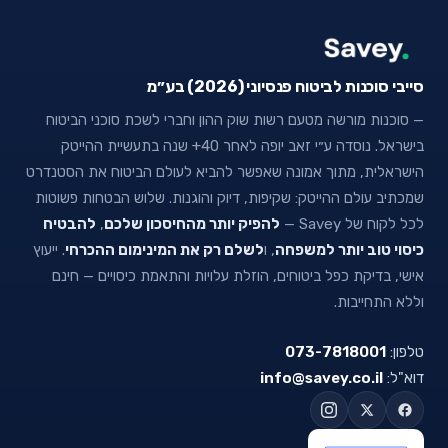
סייבי סוכנות לביטוח פנסיוני (2026) בע״מ
— סוכנות מורשה מטעם רשות שוק ההון וחברי לשכת סוכני הביטוח
בישראל. נוסדה ע״י זאב יופה לאחר 40+ שנה בתעשיית ההייטק
הישראלית, מתוך אמונה שאפשר להביא לעולם הביטוח את הסטנדרט
שמכתיב עולם ההייטק: שקיפות, דיוק והוגנות. שלוש הבטחות פשוטות
לכל לקוח של Savey —
להפיק יותר מהחיסכון שלכם
,
להבטיח
כיסוי טוב יותר למשפחה
, ו
לשלם רק את המינימום ההכרחי
. ייעוץ
אישי, בדיקת כפל ביטוחים, הוזלת עלויות והתאמת כיסויים — חינם
וללא התחייבות.
טלפון:
073-7818001
דוא"ל:
info@savey.co.il