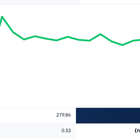
279.86
ח)
0.32