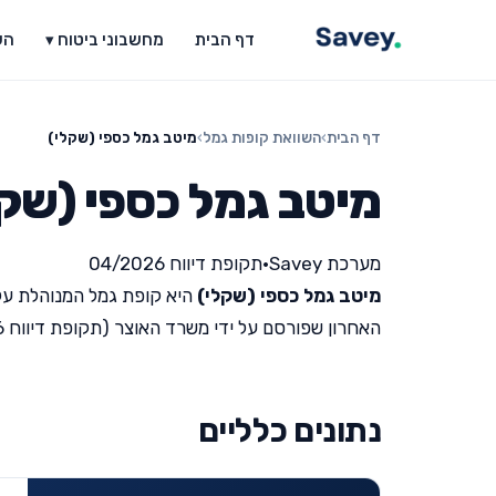
דף הבית
מחשבוני ביטוח ▾
הש
דף הבית
›
השוואת קופות גמל
›
מיטב גמל כספי (שקלי)
מיטב גמל כספי (שק
מערכת Savey
•
תקופת דיווח 04/2026
מיטב גמל כספי (שקלי)
היא קופת גמל המנוהלת על
האחרון שפורסם על ידי משרד האוצר (תקופת דיווח 04/2026).
נתונים כלליים