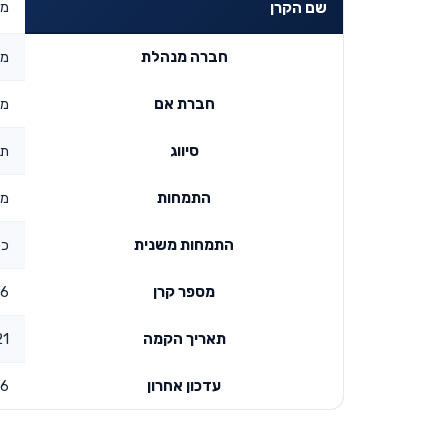
מי
שם הקרן
חברה מנהלת
מי
חברת אם
מי
סיווג
תג
התמחות
מת
התמחות משנית
כס
מספר קרן
6
תאריך הקמה
:00
עדכון אחרון
26