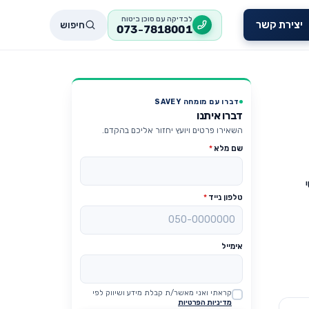
לבדיקה עם סוכן ביטוח
חיפוש
יצירת קשר
073-7818001
דברו עם מומחה SAVEY
דברו איתנו
השאירו פרטים ויועץ יחזור אליכם בהקדם.
שם מלא
*
טלפון נייד
*
אימייל
קראתי ואני מאשר/ת קבלת מידע ושיווק לפי
Website
מדיניות הפרטיות