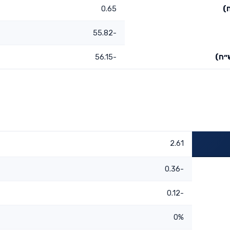
)
0.65
-55.82
״ח)
-56.15
2.61
-0.36
-0.12
0%