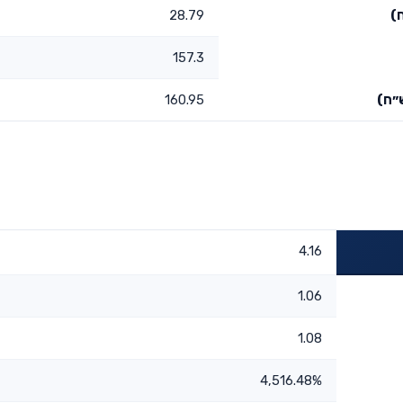
)
28.79
157.3
״ח)
160.95
4.16
1.06
1.08
4,516.48%