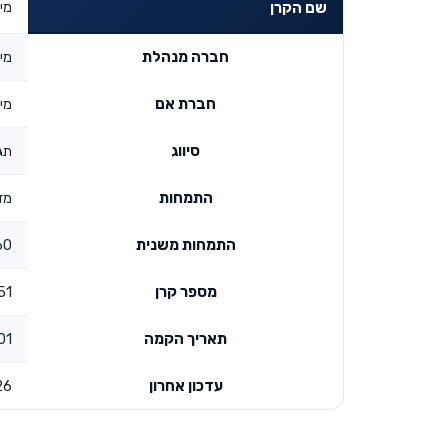
מיט
שם הקרן
חברה מנהלת
מי
חברת אם
מי
סיווג
תג
התמחות
מד
התמחות משנית
60 ומע
מספר קרן
51
תאריך הקמה
:00
עדכון אחרון
26