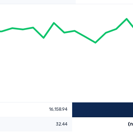
16,158.94
ח)
32.44