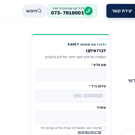
לבדיקה עם סוכן ביטוח
חיפוש
יצירת קשר
073-7818001
דברו עם מומחה SAVEY
דברו איתנו
השאירו פרטים ויועץ יחזור אליכם בהקדם.
שם מלא
*
דשי
טלפון נייד
*
אימייל
קראתי ואני מאשר/ת קבלת מידע ושיווק לפי
Website
מדיניות הפרטיות