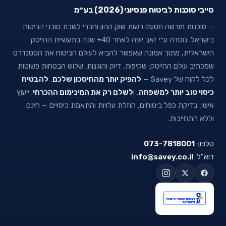
סייבי סוכנות לביטוח פנסיוני (2026) בע״מ
— סוכנות מורשה מטעם רשות שוק ההון וחברי לשכת סוכני הביטוח
בישראל. נוסדה ע״י זאב יופה לאחר 40+ שנה בתעשיית ההייטק
הישראלית, מתוך אמונה שאפשר להביא לעולם הביטוח את הסטנדרט
שמכתיב עולם ההייטק: שקיפות, דיוק והוגנות. שלוש הבטחות פשוטות
לכל לקוח של Savey —
להפיק יותר מהחיסכון שלכם
,
להבטיח
כיסוי טוב יותר למשפחה
, ו
לשלם רק את המינימום ההכרחי
. ייעוץ
אישי, בדיקת כפל ביטוחים, הוזלת עלויות והתאמת כיסויים — חינם
וללא התחייבות.
טלפון:
073-7818001
דוא"ל:
info@savey.co.il