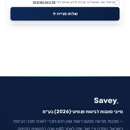
קראתי ואני מאשר/ת קבלת מידע ושיווק לפי
מדיניות הפרטיות
Website
שלחו פנייה
סייבי סוכנות לביטוח פנסיוני (2026) בע״מ
— סוכנות מורשה מטעם רשות שוק ההון וחברי לשכת סוכני הביטוח
בישראל. נוסדה ע״י זאב יופה לאחר 40+ שנה בתעשיית ההייטק