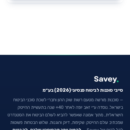
סייבי סוכנות לביטוח פנסיוני (2026) בע״מ
— סוכנות מורשה מטעם רשות שוק ההון וחברי לשכת סוכני הביטוח
בישראל. נוסדה ע״י זאב יופה לאחר 40+ שנה בתעשיית ההייטק
הישראלית, מתוך אמונה שאפשר להביא לעולם הביטוח את הסטנדרט
שמכתיב עולם ההייטק: שקיפות, דיוק והוגנות. שלוש הבטחות פשוטות
לכל לקוח של Savey —
להפיק יותר מהחיסכון שלכם
,
להבטיח