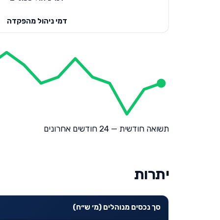
דמי ניהול מהפקדה
תשואה חודשית — 24 חודשים אחרונים
יתרות
סך נכסים מנוהלים (מ׳ ש״ח)