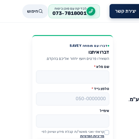
לבדיקה עם סוכן ביטוח
חיפוש
יצירת קשר
073-7818001
דברו עם מומחה SAVEY
דברו איתנו
השאירו פרטים ויועץ יחזור אליכם בהקדם.
שם מלא
*
טלפון נייד
*
ע"מ
.
אימייל
קראתי ואני מאשר/ת קבלת מידע ושיווק לפי
Website
מדיניות הפרטיות