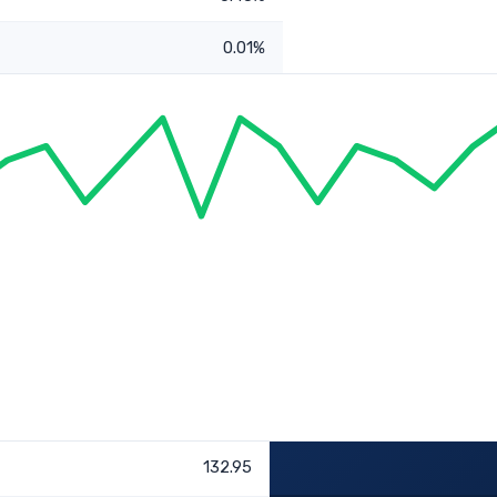
0.01%
132.95