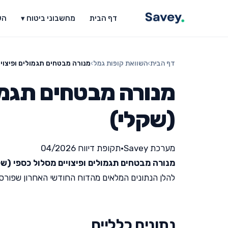
דף הבית
מחשבוני ביטוח ▾
הש
דף הבית
›
השוואת קופות גמל
›
מנורה מבטחים תגמולים ופיצויי
מנורה מבטחים תגמול
(שקלי)
מערכת Savey
•
תקופת דיווח 04/2026
מנורה מבטחים תגמולים ופיצויים מסלול כספי (שק
להלן הנתונים המלאים מהדוח החודשי האחרון שפורסם על י
נתונים כלליים