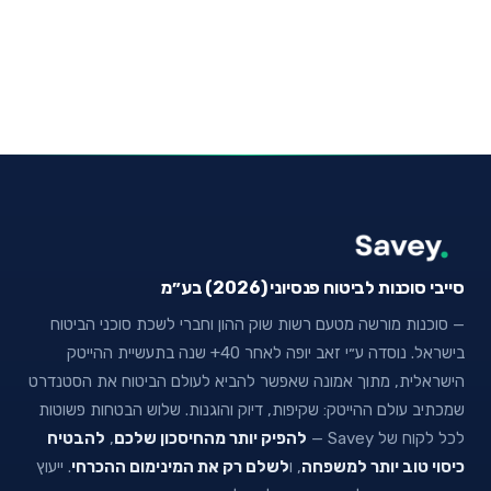
סייבי סוכנות לביטוח פנסיוני (2026) בע״מ
— סוכנות מורשה מטעם רשות שוק ההון וחברי לשכת סוכני הביטוח
בישראל. נוסדה ע״י זאב יופה לאחר 40+ שנה בתעשיית ההייטק
הישראלית, מתוך אמונה שאפשר להביא לעולם הביטוח את הסטנדרט
שמכתיב עולם ההייטק: שקיפות, דיוק והוגנות. שלוש הבטחות פשוטות
לכל לקוח של Savey —
להפיק יותר מהחיסכון שלכם
,
להבטיח
כיסוי טוב יותר למשפחה
, ו
לשלם רק את המינימום ההכרחי
. ייעוץ