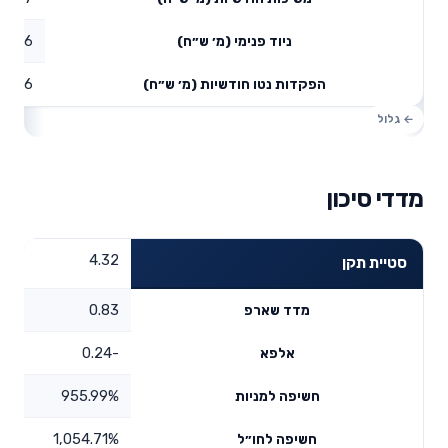
37.86
ניוד פנימי (מ׳ ש״ח)
44.96
הפקדות נטו חודשיות (מ׳ ש״ח)
מדדי סיכון
4.32
סטיית תקן
0.83
מדד שארפ
-0.24
אלפא
955.99%
חשיפה למניות
1,054.71%
חשיפה לחו״ל