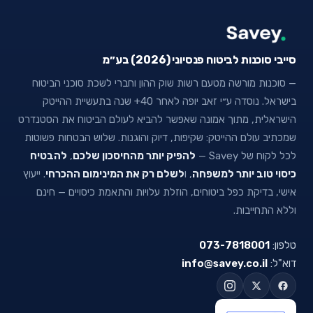
סייבי סוכנות לביטוח פנסיוני (2026) בע״מ
— סוכנות מורשה מטעם רשות שוק ההון וחברי לשכת סוכני הביטוח
בישראל. נוסדה ע״י זאב יופה לאחר 40+ שנה בתעשיית ההייטק
הישראלית, מתוך אמונה שאפשר להביא לעולם הביטוח את הסטנדרט
שמכתיב עולם ההייטק: שקיפות, דיוק והוגנות. שלוש הבטחות פשוטות
לכל לקוח של Savey —
להפיק יותר מהחיסכון שלכם
,
להבטיח
כיסוי טוב יותר למשפחה
, ו
לשלם רק את המינימום ההכרחי
. ייעוץ
אישי, בדיקת כפל ביטוחים, הוזלת עלויות והתאמת כיסויים — חינם
וללא התחייבות.
טלפון:
073-7818001
דוא"ל:
info@savey.co.il