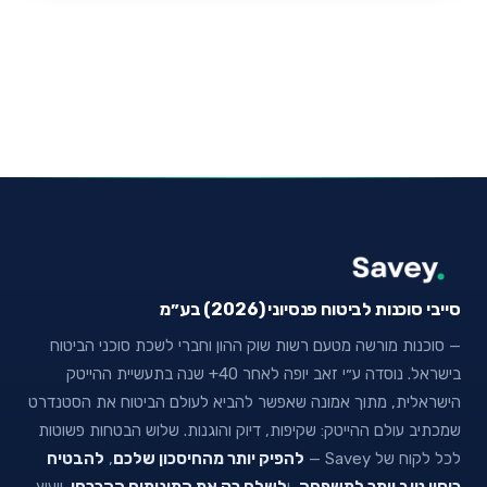
סייבי סוכנות לביטוח פנסיוני (2026) בע״מ
— סוכנות מורשה מטעם רשות שוק ההון וחברי לשכת סוכני הביטוח
בישראל. נוסדה ע״י זאב יופה לאחר 40+ שנה בתעשיית ההייטק
הישראלית, מתוך אמונה שאפשר להביא לעולם הביטוח את הסטנדרט
שמכתיב עולם ההייטק: שקיפות, דיוק והוגנות. שלוש הבטחות פשוטות
לכל לקוח של Savey —
להפיק יותר מהחיסכון שלכם
,
להבטיח
כיסוי טוב יותר למשפחה
, ו
לשלם רק את המינימום ההכרחי
. ייעוץ