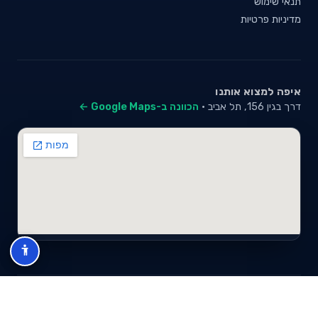
תנאי שימוש
מדיניות פרטיות
איפה למצוא אותנו
דרך בגין 156, תל אביב ·
הכוונה ב-Google Maps ←
© 2026 סייבי סוכנות לביטוח פנסיוני (2026) בע"מ · ח.פ 517280681 ·
כל הזכויות שמורות