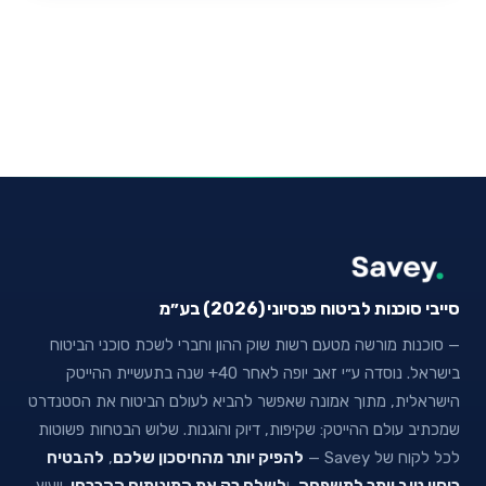
סייבי סוכנות לביטוח פנסיוני (2026) בע״מ
— סוכנות מורשה מטעם רשות שוק ההון וחברי לשכת סוכני הביטוח
בישראל. נוסדה ע״י זאב יופה לאחר 40+ שנה בתעשיית ההייטק
הישראלית, מתוך אמונה שאפשר להביא לעולם הביטוח את הסטנדרט
שמכתיב עולם ההייטק: שקיפות, דיוק והוגנות. שלוש הבטחות פשוטות
לכל לקוח של Savey —
להפיק יותר מהחיסכון שלכם
,
להבטיח
כיסוי טוב יותר למשפחה
, ו
לשלם רק את המינימום ההכרחי
. ייעוץ