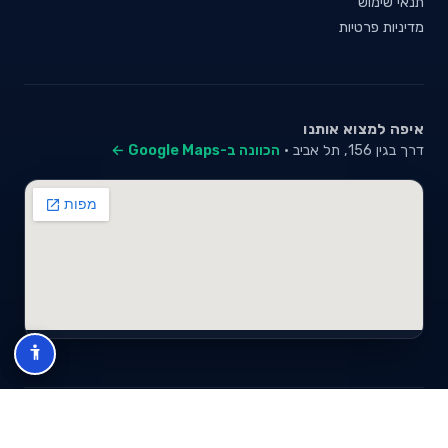
תנאי שימוש
מדיניות פרטיות
איפה למצוא אותנו
דרך בגין 156, תל אביב ·
הכוונה ב-Google Maps ←
© 2026 סייבי סוכנות לביטוח פנסיוני (2026) בע"מ · ח.פ 517280681 ·
כל הזכויות שמורות