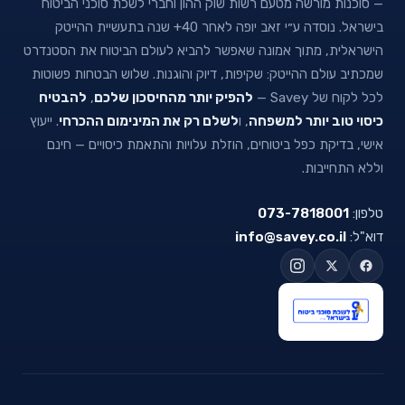
— סוכנות מורשה מטעם רשות שוק ההון וחברי לשכת סוכני הביטוח
בישראל. נוסדה ע״י זאב יופה לאחר 40+ שנה בתעשיית ההייטק
הישראלית, מתוך אמונה שאפשר להביא לעולם הביטוח את הסטנדרט
שמכתיב עולם ההייטק: שקיפות, דיוק והוגנות. שלוש הבטחות פשוטות
לכל לקוח של Savey —
להפיק יותר מהחיסכון שלכם
,
להבטיח
כיסוי טוב יותר למשפחה
, ו
לשלם רק את המינימום ההכרחי
. ייעוץ
אישי, בדיקת כפל ביטוחים, הוזלת עלויות והתאמת כיסויים — חינם
וללא התחייבות.
טלפון:
073-7818001
דוא"ל:
info@savey.co.il