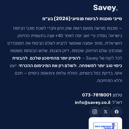
סייבי סוכנות לביטוח פנסיוני (2026) בע״מ
— סוכנות מורשה מטעם רשות שוק ההון וחברי לשכת סוכני הביטוח
בישראל. נוסדה ע״י זאב יופה לאחר 40+ שנה בתעשיית ההייטק
הישראלית, מתוך אמונה שאפשר להביא לעולם הביטוח את הסטנדרט
שמכתיב עולם ההייטק: שקיפות, דיוק והוגנות. שלוש הבטחות פשוטות
לכל לקוח של Savey —
להפיק יותר מהחיסכון שלכם
,
להבטיח
כיסוי טוב יותר למשפחה
, ו
לשלם רק את המינימום ההכרחי
. ייעוץ
אישי, בדיקת כפל ביטוחים, הוזלת עלויות והתאמת כיסויים — חינם
וללא התחייבות.
טלפון:
073-7818001
דוא"ל:
info@savey.co.il