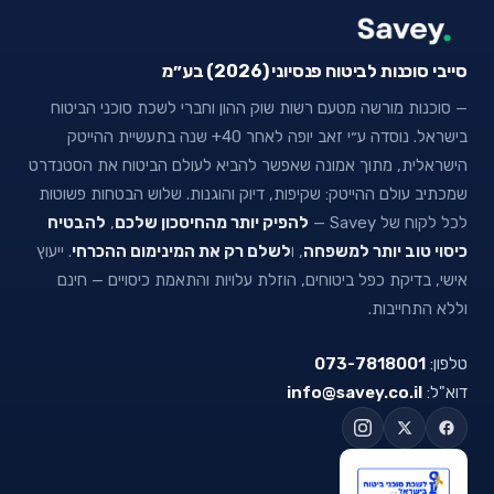
סייבי סוכנות לביטוח פנסיוני (2026) בע״מ
— סוכנות מורשה מטעם רשות שוק ההון וחברי לשכת סוכני הביטוח
בישראל. נוסדה ע״י זאב יופה לאחר 40+ שנה בתעשיית ההייטק
הישראלית, מתוך אמונה שאפשר להביא לעולם הביטוח את הסטנדרט
שמכתיב עולם ההייטק: שקיפות, דיוק והוגנות. שלוש הבטחות פשוטות
לכל לקוח של Savey —
להפיק יותר מהחיסכון שלכם
,
להבטיח
כיסוי טוב יותר למשפחה
, ו
לשלם רק את המינימום ההכרחי
. ייעוץ
אישי, בדיקת כפל ביטוחים, הוזלת עלויות והתאמת כיסויים — חינם
וללא התחייבות.
טלפון:
073-7818001
דוא"ל:
info@savey.co.il