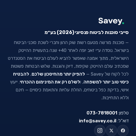
סייבי סוכנות לביטוח פנסיוני (2026) בע״מ
— סוכנות מורשה מטעם רשות שוק ההון וחברי לשכת סוכני הביטוח
בישראל. נוסדה ע״י זאב יופה לאחר 40+ שנה בתעשיית ההייטק
הישראלית, מתוך אמונה שאפשר להביא לעולם הביטוח את הסטנדרט
שמכתיב עולם ההייטק: שקיפות, דיוק והוגנות. שלוש הבטחות פשוטות
לכל לקוח של Savey —
להפיק יותר מהחיסכון שלכם
,
להבטיח
כיסוי טוב יותר למשפחה
, ו
לשלם רק את המינימום ההכרחי
. ייעוץ
אישי, בדיקת כפל ביטוחים, הוזלת עלויות והתאמת כיסויים — חינם
וללא התחייבות.
טלפון:
073-7818001
דוא"ל:
info@savey.co.il