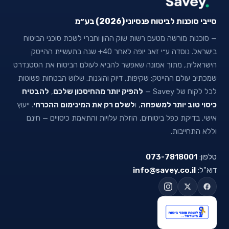
סייבי סוכנות לביטוח פנסיוני (2026) בע״מ
— סוכנות מורשה מטעם רשות שוק ההון וחברי לשכת סוכני הביטוח
בישראל. נוסדה ע״י זאב יופה לאחר 40+ שנה בתעשיית ההייטק
הישראלית, מתוך אמונה שאפשר להביא לעולם הביטוח את הסטנדרט
שמכתיב עולם ההייטק: שקיפות, דיוק והוגנות. שלוש הבטחות פשוטות
לכל לקוח של Savey —
להפיק יותר מהחיסכון שלכם
,
להבטיח
כיסוי טוב יותר למשפחה
, ו
לשלם רק את המינימום ההכרחי
. ייעוץ
אישי, בדיקת כפל ביטוחים, הוזלת עלויות והתאמת כיסויים — חינם
וללא התחייבות.
טלפון:
073-7818001
דוא"ל:
info@savey.co.il