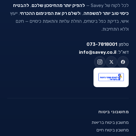
לכל לקוח של Savey —
להפיק יותר מהחיסכון שלכם
,
להבטיח
כיסוי טוב יותר למשפחה
, ו
לשלם רק את המינימום ההכרחי
. ייעוץ
אישי, בדיקת כפל ביטוחים, הוזלת עלויות והתאמת כיסויים — חינם
וללא התחייבות.
טלפון:
073-7818001
דוא"ל:
info@savey.co.il
מחשבוני ביטוח
מחשבון ביטוח בריאות
מחשבון ביטוח חיים