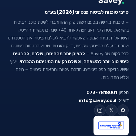
סייבי סוכנות לביטוח פנסיוני (2026) בע״מ
— סוכנות מורשה מטעם רשות שוק ההון וחברי לשכת סוכני הביטוח
בישראל. נוסדה ע״י זאב יופה לאחר 40+ שנה בתעשיית ההייטק
הישראלית, מתוך אמונה שאפשר להביא לעולם הביטוח את הסטנדרט
שמכתיב עולם ההייטק: שקיפות, דיוק והוגנות. שלוש הבטחות פשוטות
לכל לקוח של Savey —
להפיק יותר מהחיסכון שלכם
,
להבטיח
כיסוי טוב יותר למשפחה
, ו
לשלם רק את המינימום ההכרחי
. ייעוץ
אישי, בדיקת כפל ביטוחים, הוזלת עלויות והתאמת כיסויים — חינם
וללא התחייבות.
טלפון:
073-7818001
דוא"ל:
info@savey.co.il