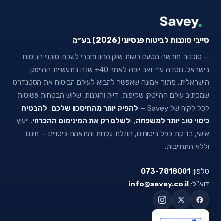
סייבי סוכנות לביטוח פנסיוני (2026) בע״מ
— סוכנות מורשה מטעם רשות שוק ההון וחברי לשכת סוכני הביטוח
בישראל. נוסדה ע״י זאב יופה לאחר 40+ שנה בתעשיית ההייטק
הישראלית, מתוך אמונה שאפשר להביא לעולם הביטוח את הסטנדרט
שמכתיב עולם ההייטק: שקיפות, דיוק והוגנות. שלוש הבטחות פשוטות
לכל לקוח של Savey —
להפיק יותר מהחיסכון שלכם
,
להבטיח
כיסוי טוב יותר למשפחה
, ו
לשלם רק את המינימום ההכרחי
. ייעוץ
אישי, בדיקת כפל ביטוחים, הוזלת עלויות והתאמת כיסויים — חינם
וללא התחייבות.
טלפון:
073-7818001
דוא"ל:
info@savey.co.il