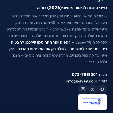
סייבי סוכנות לביטוח פנסיוני (2026) בע״מ
— סוכנות מורשה מטעם רשות שוק ההון וחברי לשכת סוכני הביטוח
בישראל. נוסדה ע״י זאב יופה לאחר 40+ שנה בתעשיית ההייטק
הישראלית, מתוך אמונה שאפשר להביא לעולם הביטוח את הסטנדרט
שמכתיב עולם ההייטק: שקיפות, דיוק והוגנות. שלוש הבטחות פשוטות
לכל לקוח של Savey —
להפיק יותר מהחיסכון שלכם
,
להבטיח
כיסוי טוב יותר למשפחה
, ו
לשלם רק את המינימום ההכרחי
. ייעוץ
אישי, בדיקת כפל ביטוחים, הוזלת עלויות והתאמת כיסויים — חינם
וללא התחייבות.
טלפון:
073-7818001
דוא"ל:
info@savey.co.il