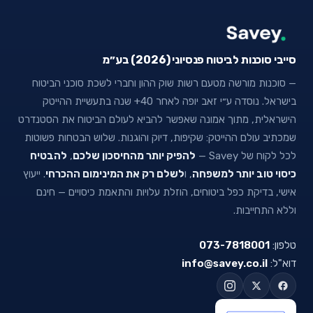
סייבי סוכנות לביטוח פנסיוני (2026) בע״מ
— סוכנות מורשה מטעם רשות שוק ההון וחברי לשכת סוכני הביטוח
בישראל. נוסדה ע״י זאב יופה לאחר 40+ שנה בתעשיית ההייטק
הישראלית, מתוך אמונה שאפשר להביא לעולם הביטוח את הסטנדרט
שמכתיב עולם ההייטק: שקיפות, דיוק והוגנות. שלוש הבטחות פשוטות
לכל לקוח של Savey —
להפיק יותר מהחיסכון שלכם
,
להבטיח
כיסוי טוב יותר למשפחה
, ו
לשלם רק את המינימום ההכרחי
. ייעוץ
אישי, בדיקת כפל ביטוחים, הוזלת עלויות והתאמת כיסויים — חינם
וללא התחייבות.
טלפון:
073-7818001
דוא"ל:
info@savey.co.il