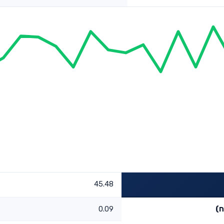
45.48
ח)
0.09