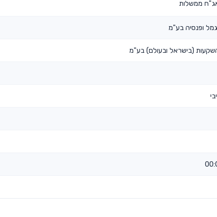
אג"ח ממשלות
גמל ופנסיה בע"מ
 השקעות (בישראל ובעולם) בע"מ
בי