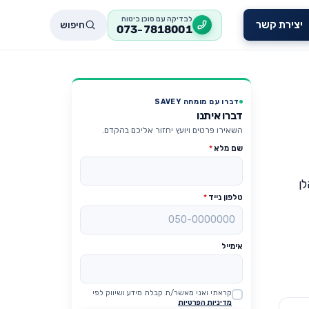
לבדיקה עם סוכן ביטוח
חיפוש
יצירת קשר
073-7818001
דברו עם מומחה SAVEY
דברו איתנו
השאירו פרטים ויועץ יחזור אליכם בהקדם.
שם מלא
*
לן
טלפון נייד
*
אימייל
קראתי ואני מאשר/ת קבלת מידע ושיווק לפי
Website
מדיניות הפרטיות