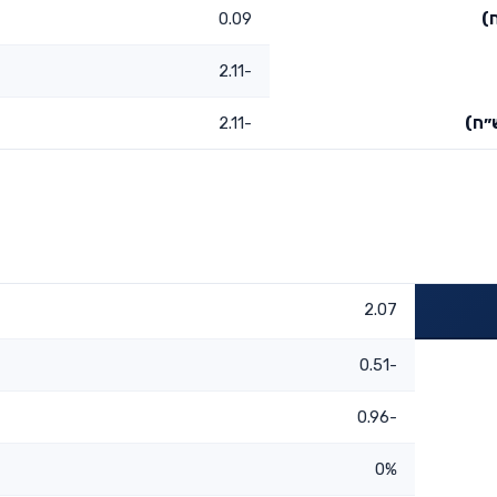
)
0.09
-2.11
״ח)
-2.11
2.07
-0.51
-0.96
0%