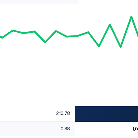
210.78
ח)
0.88