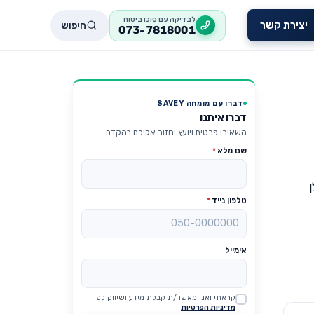
לבדיקה עם סוכן ביטוח
חיפוש
יצירת קשר
073-7818001
דברו עם מומחה SAVEY
דברו איתנו
השאירו פרטים ויועץ יחזור אליכם בהקדם.
שם מלא
*
ן
טלפון נייד
*
אימייל
קראתי ואני מאשר/ת קבלת מידע ושיווק לפי
Website
מדיניות הפרטיות