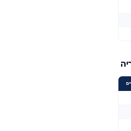
יה
ים