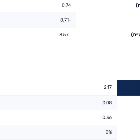
)
0.74
-8.71
״ח)
-8.57
2.17
0.08
0.36
0%