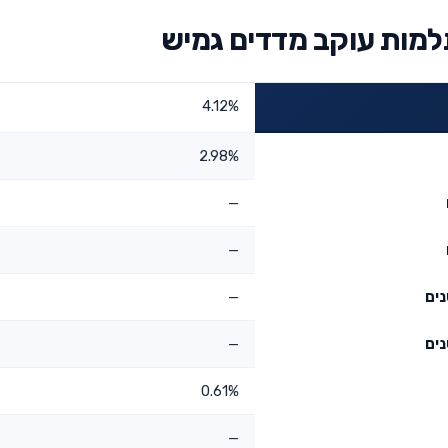
מות עוקב מדדים גמיש
4.12%
2.98%
—
—
—
—
0.61%
—