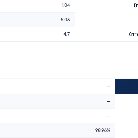
)
1.04
5.03
״ח)
4.7
—
—
—
98.96%