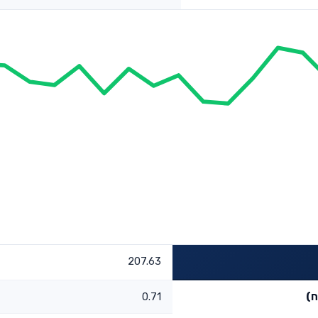
207.63
ח)
0.71