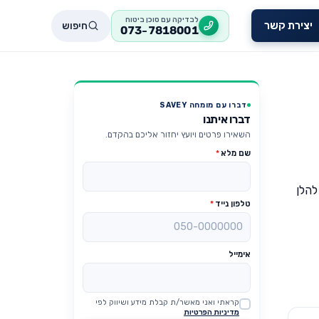
לבדיקה עם סוכן ביטוח
חיפוש
יצירת קשר
073-7818001
דברו עם מומחה SAVEY
דברו איתנו
השאירו פרטים ויועץ יחזור אליכם בהקדם.
שם מלא
*
 להלן
טלפון נייד
*
אימייל
קראתי ואני מאשר/ת קבלת מידע ושיווק לפי
Website
מדיניות הפרטיות