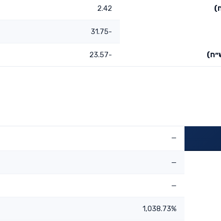
)
2.42
-31.75
״ח)
-23.57
—
—
—
1,038.73%