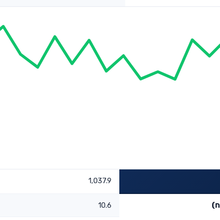
1,037.9
ח)
10.6