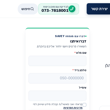
לבדיקה עם סוכן ביטוח
חיפוש
יצירת קשר
073-7818001
דברו עם מומחה SAVEY
דברו איתנו
השאירו פרטים ויועץ יחזור אליכם בהקדם.
שם מלא
*
הלן
טלפון נייד
*
אימייל
קראתי ואני מאשר/ת קבלת מידע ושיווק לפי
Website
מדיניות הפרטיות