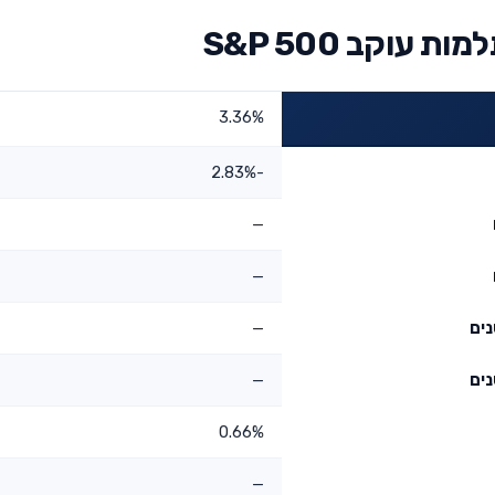
וקב S&P 500
3.36%
-2.83%
—
—
—
—
0.66%
—