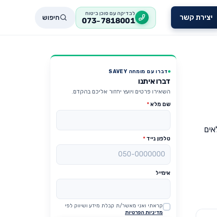
לבדיקה עם סוכן ביטוח
חיפוש
יצירת קשר
073-7818001
דברו עם מומחה SAVEY
דברו איתנו
השאירו פרטים ויועץ יחזור אליכם בהקדם.
שם מלא
*
אים
טלפון נייד
*
אימייל
קראתי ואני מאשר/ת קבלת מידע ושיווק לפי
Website
מדיניות הפרטיות