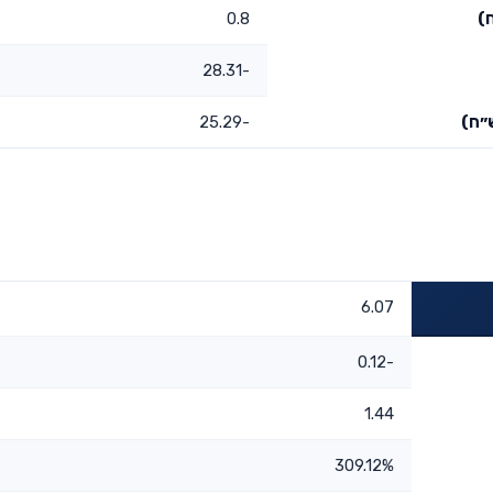
)
0.8
-28.31
״ח)
-25.29
6.07
-0.12
1.44
309.12%