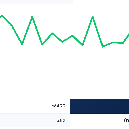
664.73
ח)
3.82