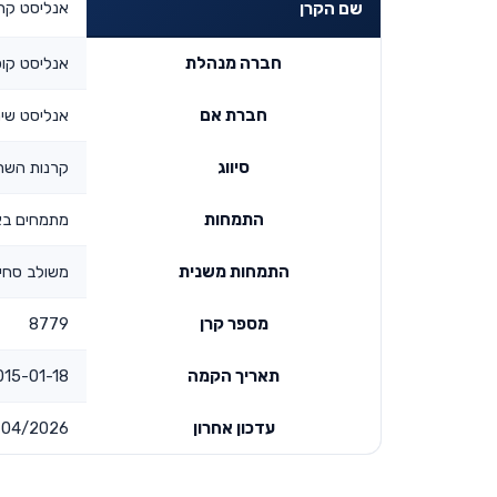
אנליסט קר
שם הקרן
חברה מנהלת
אנליסט קופ
חברת אם
אנליסט שיר
סיווג
קרנות השת
התמחות
מתמחים בא
התמחות משנית
משולב סחי
מספר קרן
8779
תאריך הקמה
5-01-18 00:00:00
עדכון אחרון
04/2026