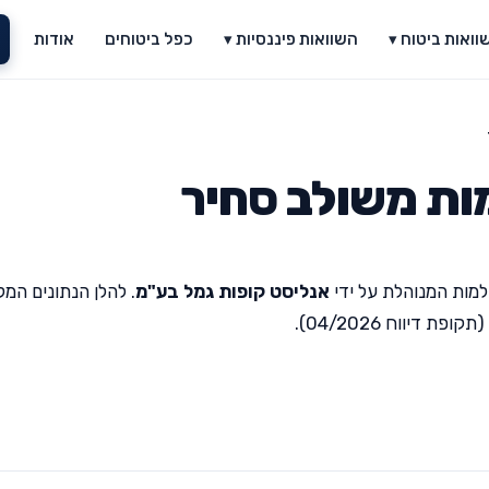
וואות ביטוח ▾
השוואות פיננסיות ▾
כפל ביטוחים
אודות
ות משולב סחיר
מות המנוהלת על ידי
אנליסט קופות גמל בע"מ
. להלן הנתונים המל
יווח 04/2026).