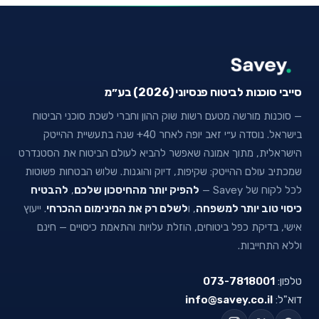
סייבי סוכנות לביטוח פנסיוני (2026) בע״מ
— סוכנות מורשה מטעם רשות שוק ההון וחברי לשכת סוכני הביטוח
בישראל. נוסדה ע״י זאב יופה לאחר 40+ שנה בתעשיית ההייטק
הישראלית, מתוך אמונה שאפשר להביא לעולם הביטוח את הסטנדרט
שמכתיב עולם ההייטק: שקיפות, דיוק והוגנות. שלוש הבטחות פשוטות
לכל לקוח של Savey —
להפיק יותר מהחיסכון שלכם
,
להבטיח
כיסוי טוב יותר למשפחה
, ו
לשלם רק את המינימום ההכרחי
. ייעוץ
אישי, בדיקת כפל ביטוחים, הוזלת עלויות והתאמת כיסויים — חינם
וללא התחייבות.
טלפון:
073-7818001
דוא"ל:
info@savey.co.il